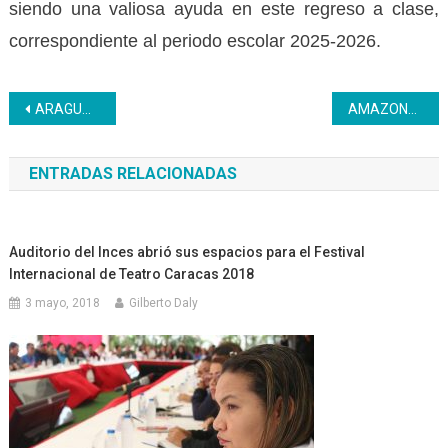
siendo una valiosa ayuda en este regreso a clase,
correspondiente al periodo escolar 2025-2026.
Navegación
ARAGUA | Graduación exitosa del PNA se llevó a cabo desde el Auditorio Simón Bolívar
AMAZONAS | Inces continúa fortaleciendo la formación técnica profesional de los trabajadores de Inscata
de
ENTRADAS RELACIONADAS
entradas
Auditorio del Inces abrió sus espacios para el Festival
Internacional de Teatro Caracas 2018
3 mayo, 2018
Gilberto Daly