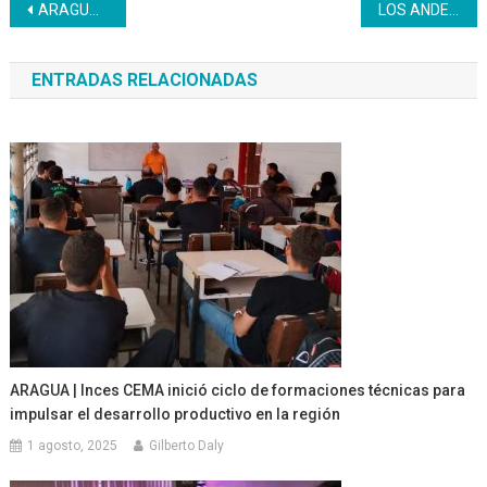
Navegación
ARAGUA | El Inces avanza hacia el uso consciente de las redes sociales
LOS ANDES | Merideños egresan del Inces como productor agropecuario
de
ENTRADAS RELACIONADAS
entradas
ARAGUA | Inces CEMA inició ciclo de formaciones técnicas para
impulsar el desarrollo productivo en la región
1 agosto, 2025
Gilberto Daly