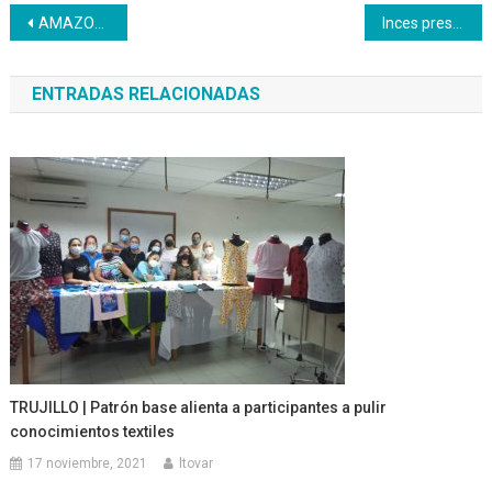
Navegación
AMAZONAS | El Inces llega al Urbanismo Hugo Chávez
Inces presentó herramienta de venta a los emprendedores: la nueva App Jomi
de
ENTRADAS RELACIONADAS
entradas
TRUJILLO | Patrón base alienta a participantes a pulir
conocimientos textiles
17 noviembre, 2021
ltovar