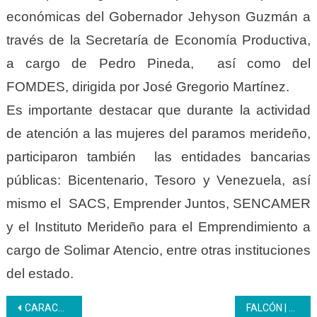
económicas del Gobernador Jehyson Guzmán a
través de la Secretaría de Economía Productiva,
a cargo de Pedro Pineda, así como del
FOMDES, dirigida por José Gregorio Martínez.
Es importante destacar que durante la actividad
de atención a las mujeres del paramos merideño,
participaron también las entidades bancarias
públicas: Bicentenario, Tesoro y Venezuela, así
mismo el SACS, Emprender Juntos, SENCAMER
y el Instituto Merideño para el Emprendimiento a
cargo de Solimar Atencio, entre otras instituciones
del estado.
Navegación
CARACAS | Inces busca alianzas y convenios con Autotech Taller-Escuela
FALCÓN | REDI Occidente construye Plan de Formación de Facilitadores y Trabajadores Inces