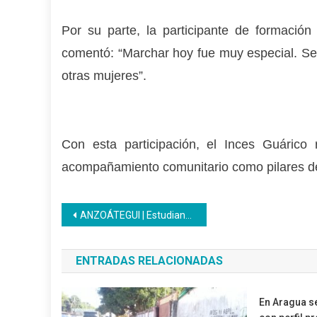
Por su parte, la participante de formación
comentó: “Marchar hoy fue muy especial. Sen
otras mujeres”.
Con esta participación, el Inces Guárico
acompañamiento comunitario como pilares d
Navegación
ANZOÁTEGUI | Estudiantes de Bachillerato Productivo realizaron elecciones de voceros y voceras
de
ENTRADAS RELACIONADAS
entradas
En Aragua s