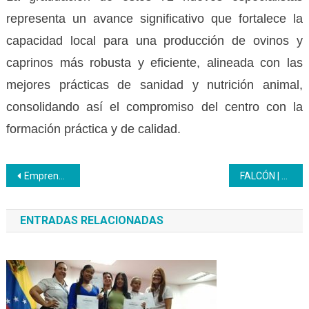
representa un avance significativo que fortalece la
capacidad local para una producción de ovinos y
caprinos más robusta y eficiente, alineada con las
mejores prácticas de sanidad y nutrición animal,
consolidando así el compromiso del centro con la
formación práctica y de calidad.
Navegación
Emprendedores esto es para ustedes 18, 19 y 20
FALCÓN | En la comuna socialista Juan Villasmil aprenden la técnica con el Inces
de
ENTRADAS RELACIONADAS
entradas