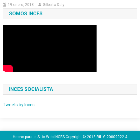
19 enero, 2018
Gilberto Daly
SOMOS INCES
INCES SOCIALISTA
Tweets by Inces
Hecho para el Sitio Web INCES Copyright © 2018 Rif: G-20009922-4