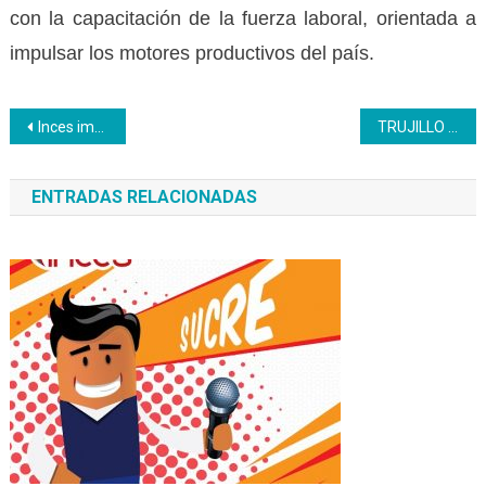
con la capacitación de la fuerza laboral, orientada a
impulsar los motores productivos del país.
Navegación
Inces impulsa formación dual turística con enfoque OIT
TRUJILLO | Inces Regional, celebró parrandon navideño con Expoferia Productiva del año 2025
de
ENTRADAS RELACIONADAS
entradas