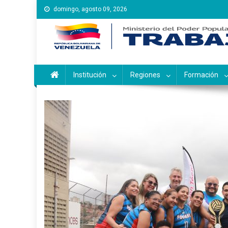
Saltar
domingo, agosto 09, 2026
al
contenido
Instituto Nacional de Ca
Inces
Institución
Regiones
Formación