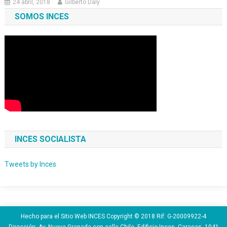
24 abril, 2018
Gilberto Daly
SOMOS INCES
INCES SOCIALISTA
Tweets by Inces
Hecho para el Sitio Web INCES Copyright © 2018 Rif: G-20009922-4
Dirección: Av. Nueva Granada con calle Chile, Edificio Inces. Caracas. 1041