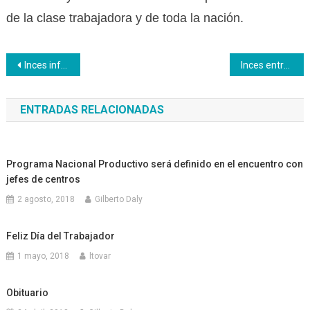
de la clase trabajadora y de toda la nación.
Navegación
Inces informa vacaciones colectivas del 12/12/2025 al 14/01/2026
Inces entregó más de 83.000 certificados en 9na Graduación Conjunta de la Clase Obrera
de
ENTRADAS RELACIONADAS
entradas
Programa Nacional Productivo será definido en el encuentro con
jefes de centros
2 agosto, 2018
Gilberto Daly
Feliz Día del Trabajador
1 mayo, 2018
ltovar
Obituario