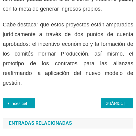
con la meta de generar ingresos propios.
Cabe destacar que estos proyectos están amparados
jurídicamente a través de dos puntos de cuenta
aprobados: el incentivo económico y la formación de
los comités Formar Producción, así mismo, el
prototipo de los contratos para las alianzas
reafirmando la aplicación del nuevo modelo de
gestión.
Navegación
Inces celebró el Lunes Cívico y rindió homenaje a los caídos por los ataques perpetrados por el Gobierno de los Estados Unidos
GUÁRICO | ¡Fórmate y emprende! Inces abre inscripciones para nuevas formaciones técnicas y productivas
de
ENTRADAS RELACIONADAS
entradas