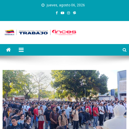
Saltar
jueves, agosto 06, 2026
al
contenido
Instituto Nacional de
Inces
Capacitación y Educación
Socialista