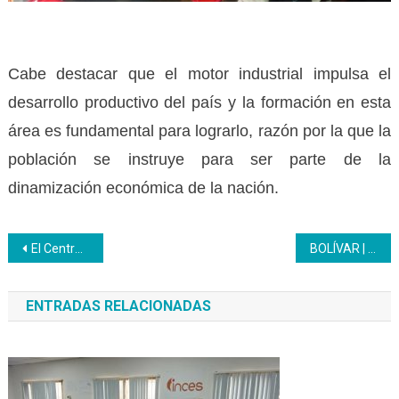
Cabe destacar que el motor industrial impulsa el
desarrollo productivo del país y la formación en esta
área es fundamental para lograrlo, razón por la que la
población se instruye para ser parte de la
dinamización económica de la nación.
Navegación
El Centro de Educación Maternal del Inces arriba a su 22 aniversario
BOLÍVAR | Alianza Maderas Bolívar-Inces impulsa el motor forestal en el municipio Piar
de
ENTRADAS RELACIONADAS
entradas