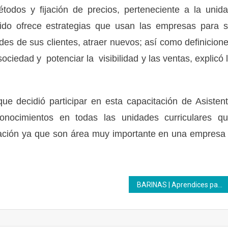
todos y fijación de precios, perteneciente a la unid
enido ofrece estrategias que usan las empresas para 
ades de sus clientes, atraer nuevos; así como definicion
ociedad y potenciar la visibilidad y las ventas, explicó 
ue decidió participar en esta capacitación de Asisten
 conocimientos en todas las unidades curriculares q
tración ya que son área muy importante en una empresa
BARINAS | Aprendices participaron en charla sobre delincuencia organizada y trata de personas