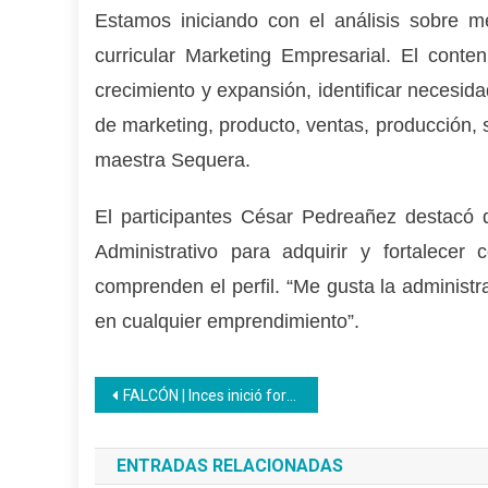
Estamos iniciando con el análisis sobre mé
curricular Marketing Empresarial. El cont
crecimiento y expansión, identificar necesid
de marketing, producto, ventas, producción, s
maestra Sequera.
El participantes César Pedreañez destacó q
Administrativo para adquirir y fortalecer
comprenden el perfil. “Me gusta la adminis
en cualquier emprendimiento”.
Navegación
FALCÓN | Inces inició formaciones en Soldadura y Herrería en el CFS Alí Primera
de
ENTRADAS RELACIONADAS
entradas