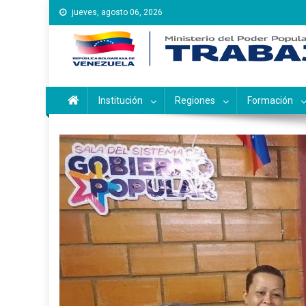
Saltar
jueves, agosto 06, 2026
al
contenido
Instituto Nacional de Ca
Inces
Institución
Regiones
Formación