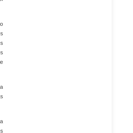
jo
es
es
os
re
ra
as
ia
os