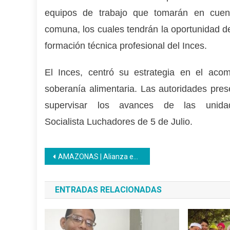
equipos de trabajo que tomarán en cuen
comuna, los cuales tendrán la oportunidad de
formación técnica profesional del Inces.
El Inces, centró su estrategia en el aco
soberanía alimentaria. Las autoridades pre
supervisar los avances de las unida
Socialista Luchadores de 5 de Julio.
Navegación
AMAZONAS | Alianza entre Inces-AVEC fortalece la formación técnica de la juventud de Amazonas
de
ENTRADAS RELACIONADAS
entradas