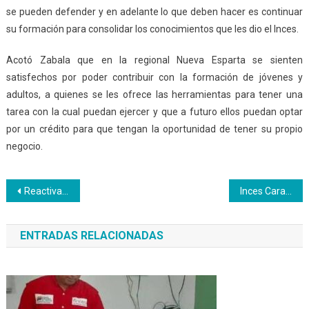
se pueden defender y en adelante lo que deben hacer es continuar
su formación para consolidar los conocimientos que les dio el Inces.
Acotó Zabala que en la regional Nueva Esparta se sienten
satisfechos por poder contribuir con la formación de jóvenes y
adultos, a quienes se les ofrece las herramientas para tener una
tarea con la cual puedan ejercer y que a futuro ellos puedan optar
por un crédito para que tengan la oportunidad de tener su propio
negocio.
Navegación
Reactivación de la conexión a internet en el CFS Bermúdez
Inces Carabobo y PDVSA VASSA crea alianzas estratégicas para formar bachilleres productivos
de
ENTRADAS RELACIONADAS
entradas