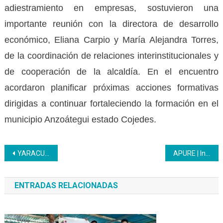
adiestramiento en empresas, sostuvieron una
importante reunión con la directora de desarrollo
económico, Eliana Carpio y María Alejandra Torres,
de la coordinación de relaciones interinstitucionales y
de cooperación de la alcaldía. En el encuentro
acordaron planificar próximas acciones formativas
dirigidas a continuar fortaleciendo la formación en el
municipio Anzoátegui estado Cojedes.
Navegación
YARACUY | Trabajadores del Inces se capacitaron en contraloría social y rendición de cuentas
APURE | Inces capacitó a funcionarios del Cicpc
de
ENTRADAS RELACIONADAS
entradas