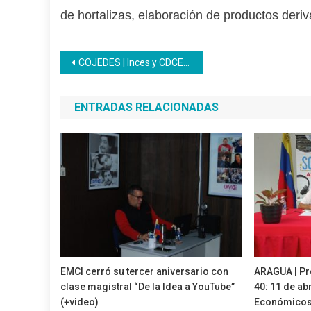
de hortalizas, elaboración de productos deriv
Navegación
COJEDES | Inces y CDCE sellan alianza estratégica para masificar la formación técnica profesional
de
ENTRADAS RELACIONADAS
entradas
EMCI cerró su tercer aniversario con
ARAGUA | P
clase magistral “De la Idea a YouTube”
40: 11 de abr
(+video)
Económicos 