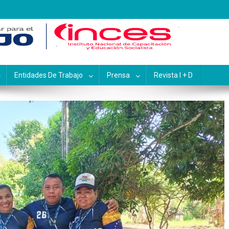
pacitación y Educación Socialis
Entidades De Trabajo
Prensa
Revista I + D