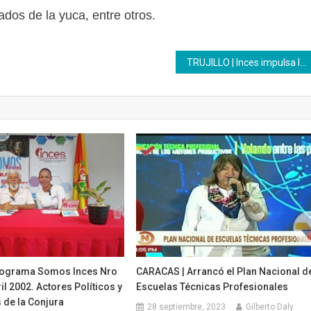
ados de la yuca, entre otros.
TRUJILLO | Inces impulsa la gormación en Mecánica de Motos y otras ocupaciones industriales
rograma Somos Inces Nro
CARACAS | Arrancó el Plan Nacional d
il 2002. Actores Políticos y
Escuelas Técnicas Profesionales
de la Conjura
28 septiembre, 2023
Gilberto Daly