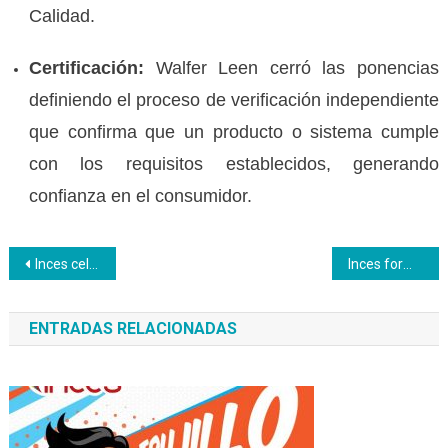
Calidad.
Certificación:
Walfer Leen cerró las ponencias
definiendo el proceso de verificación independiente
que confirma que un producto o sistema cumple
con los requisitos establecidos, generando
confianza en el consumidor.
Navegación
Inces celebra el Día de la Juventud con matiné para los jóvenes
Inces forma a sus maestros técnicos productivos con el taller de Robótica Creativa
de
ENTRADAS RELACIONADAS
entradas