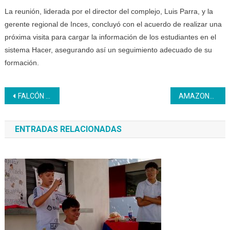
La reunión, liderada por el director del complejo, Luis Parra, y la
gerente regional de Inces, concluyó con el acuerdo de realizar una
próxima visita para cargar la información de los estudiantes en el
sistema Hacer, asegurando así un seguimiento adecuado de su
formación.
Navegación
FALCÓN | Inces y LUZ Punto Fijo establecen alianzas para fortalecer la formación técnica profesional
AMAZONAS | Inces y Fontur garantizan actualización del Sistema Patria a transportistas y público en general
de
ENTRADAS RELACIONADAS
entradas