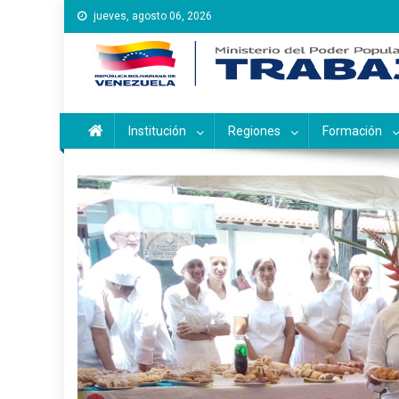
Saltar
jueves, agosto 06, 2026
al
contenido
Instituto Nacional de Ca
Inces
Institución
Regiones
Formación