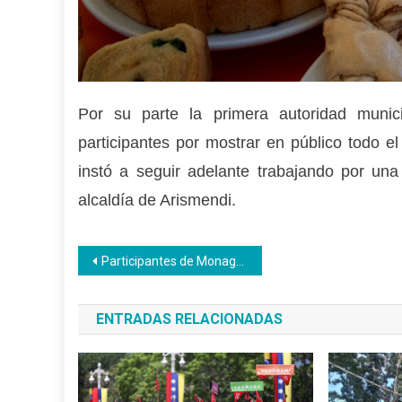
Por su parte la primera autoridad munic
participantes por mostrar en público todo e
instó a seguir adelante trabajando por un
alcaldía de Arismendi.
Navegación
Participantes de Monagas aprendieron a hacer panes
de
ENTRADAS RELACIONADAS
entradas