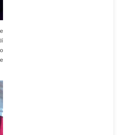
ue
lí
lo
te