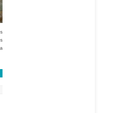
os
os
la