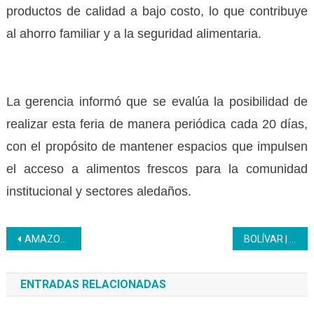
productos de calidad a bajo costo, lo que contribuye
al ahorro familiar y a la seguridad alimentaria.
La gerencia informó que se evalúa la posibilidad de
realizar esta feria de manera periódica cada 20 días,
con el propósito de mantener espacios que impulsen
el acceso a alimentos frescos para la comunidad
institucional y sectores aledaños.
Navegación
AMAZONAS | Inces brinda acompañamiento al sector empresarial
BOLÍVAR | Inces recibió formaciones estratégicas de la Gerencia Nacional de Investigación y Desarrollo
de
ENTRADAS RELACIONADAS
entradas