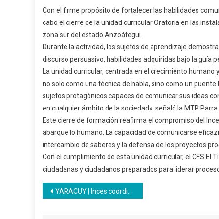
Con el firme propósito de fortalecer las habilidades comuni
cabo el cierre de la unidad curricular Oratoria en las inst
zona sur del estado Anzoátegui.
Durante la actividad, los sujetos de aprendizaje demostra
discurso persuasivo, habilidades adquiridas bajo la guía
La unidad curricular, centrada en el crecimiento humano y 
no solo como una técnica de habla, sino como un puente
sujetos protagónicos capaces de comunicar sus ideas con
en cualquier ámbito de la sociedad», señaló la MTP Parra 
Este cierre de formación reafirma el compromiso del Ince
abarque lo humano. La capacidad de comunicarse eficazm
intercambio de saberes y la defensa de los proyectos pro
Con el cumplimiento de esta unidad curricular, el CFS El T
ciudadanas y ciudadanos preparados para liderar procesos
Navegación
YARACUY | Inces coordina acciones formativas a través del proyecto Reinventando Vidas con Oportunidades
de