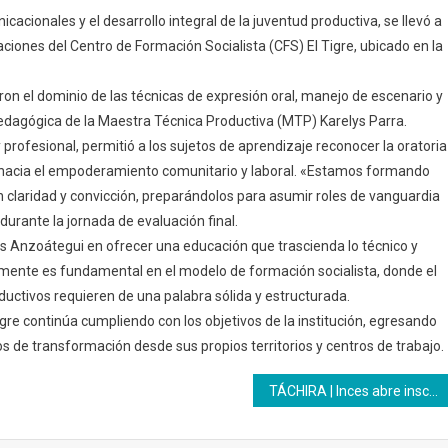
cacionales y el desarrollo integral de la juventud productiva, se llevó a
alaciones del Centro de Formación Socialista (CFS) El Tigre, ubicado en la
ron el dominio de las técnicas de expresión oral, manejo de escenario y
 pedagógica de la Maestra Técnica Productiva (MTP) Karelys Parra.
profesional, permitió a los sujetos de aprendizaje reconocer la oratoria
 hacia el empoderamiento comunitario y laboral. «Estamos formando
 claridad y convicción, preparándolos para asumir roles de vanguardia
durante la jornada de evaluación final.
s Anzoátegui en ofrecer una educación que trascienda lo técnico y
ente es fundamental en el modelo de formación socialista, donde el
ductivos requieren de una palabra sólida y estructurada.
igre continúa cumpliendo con los objetivos de la institución, egresando
 de transformación desde sus propios territorios y centros de trabajo.
TÁCHIRA | Inces abre inscripciones para el programa de Bachillerato Productivo 2026 en todo el país