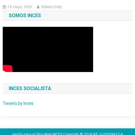
18 mayo, 2026
Gilberto Daly
SOMOS INCES
INCES SOCIALISTA
Tweets by Inces
Hecho para el Sitio Web INCES Copyright © 2018 Rif: G-20009922-4