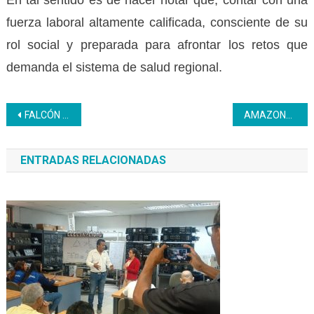
fuerza laboral altamente calificada, consciente de su
rol social y preparada para afrontar los retos que
demanda el sistema de salud regional.
Navegación
FALCÓN | Doris Reyes Galicia impulsa la formación textil desde el CFS José Leonardo Chirino
AMAZONAS | Inces realiza entrega de certificados en honor al mes de la Mujer
de
ENTRADAS RELACIONADAS
entradas