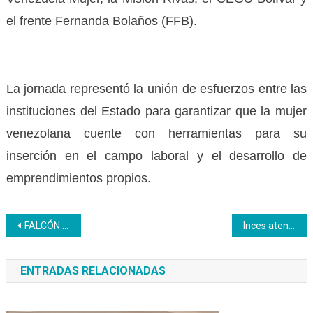
el frente Fernanda Bolaños (FFB).
La jornada representó la unión de esfuerzos entre las
instituciones del Estado para garantizar que la mujer
venezolana cuente con herramientas para su
inserción en el campo laboral y el desarrollo de
emprendimientos propios.
Navegación
FALCÓN | Talento y destreza: exitosa 1era Batalla de Barberos del municipio Carirubana
Inces atendió a 99.203 mujeres en el primer trimestre de 2026
de
ENTRADAS RELACIONADAS
entradas