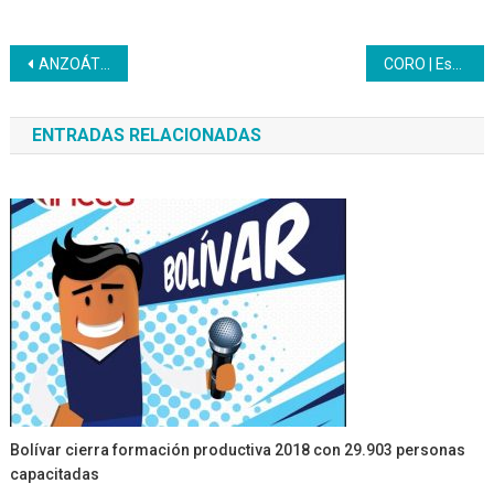
Navegación
ANZOÁTEGUI | Inces marca hito histórico con la apertura del Bachillerato Productivo en el CFS El Tigre
CORO | Estudiantes del Liceo Inces Falcón realizaron Viacrucis
de
ENTRADAS RELACIONADAS
entradas
Bolívar cierra formación productiva 2018 con 29.903 personas
capacitadas