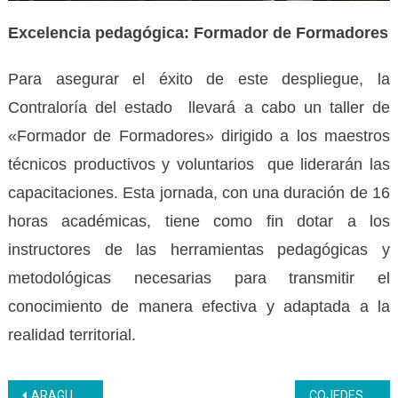
Excelencia pedagógica: Formador de Formadores
Para asegurar el éxito de este despliegue, la
Contraloría del estado llevará a cabo un taller de
«Formador de Formadores» dirigido a los maestros
técnicos productivos y voluntarios que liderarán las
capacitaciones. Esta jornada, con una duración de 16
horas académicas, tiene como fin dotar a los
instructores de las herramientas pedagógicas y
metodológicas necesarias para transmitir el
conocimiento de manera efectiva y adaptada a la
realidad territorial.
Navegación
ARAGUA | El Inces fomentó la cultura de prevención en Manufacturas Olímpica Maracay
COJEDES | Aprendices realizan defensa de proyecto en la ocupación Analista Contable