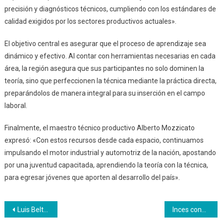
precisión y diagnósticos técnicos, cumpliendo con los estándares de
calidad exigidos por los sectores productivos actuales».
El objetivo central es asegurar que el proceso de aprendizaje sea
dinámico y efectivo. Al contar con herramientas necesarias en cada
área, la región asegura que sus participantes no solo dominen la
teoría, sino que perfeccionen la técnica mediante la práctica directa,
preparándolos de manera integral para su inserción en el campo
laboral.
Finalmente, el maestro técnico productivo Alberto Mozzicato
expresó: «Con estos recursos desde cada espacio, continuamos
impulsando el motor industrial y automotriz de la nación, apostando
por una juventud capacitada, aprendiendo la teoría con la técnica,
para egresar jóvenes que aporten al desarrollo del país».
Navegación
Luis Beltrán Prieto Figueroa fallece el 22 de abril de 1993 no el 23
Inces conmemora 33 años de la siembra de su fundador Luis Beltrán Prieto Figueroa