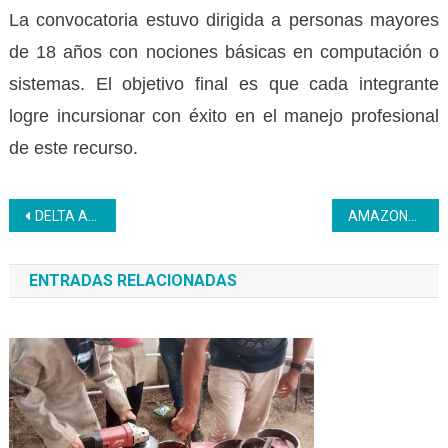
La convocatoria estuvo dirigida a personas mayores
de 18 años con nociones básicas en computación o
sistemas. El objetivo final es que cada integrante
logre incursionar con éxito en el manejo profesional
de este recurso.
Navegación
DELTA AMACURO | Inces garantiza la seguridad alimentaria mediante formación técnica en Tucupita
AMAZONAS | Trabajadores de Hidroven se forman con el Inces
de
ENTRADAS RELACIONADAS
entradas