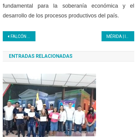
fundamental para la soberanía económica y el
desarrollo de los procesos productivos del país.
Navegación
FALCÓN | Mppicn y el Inces instalaron primera mesa de trabajo para fortalecer la formación técnica profesional
MÉRIDA | Inces desarrolló primera caracterización y selección de aprendices 2026
de
ENTRADAS RELACIONADAS
entradas