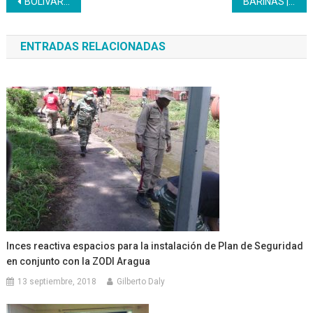
Navegación
BOLÍVAR | Inces realizó jornada de formación comunal en base de misiones
BARINAS | Inces fortaleció capacidades productivas de la clase obrera en Barinas a través de procesos formativos
de
ENTRADAS RELACIONADAS
entradas
Inces reactiva espacios para la instalación de Plan de Seguridad
en conjunto con la ZODI Aragua
13 septiembre, 2018
Gilberto Daly