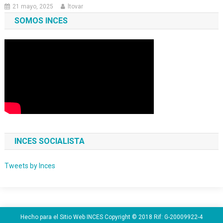
21 mayo, 2025
ltovar
SOMOS INCES
INCES SOCIALISTA
Tweets by Inces
Hecho para el Sitio Web INCES Copyright © 2018 Rif: G-20009922-4