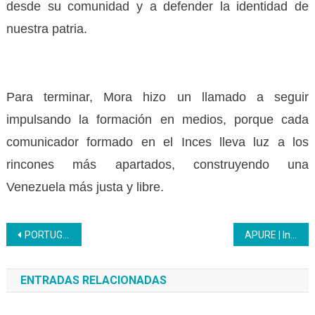
desde su comunidad y a defender la identidad de
nuestra patria.
Para terminar, Mora hizo un llamado a seguir
impulsando la formación en medios, porque cada
comunicador formado en el Inces lleva luz a los
rincones más apartados, construyendo una
Venezuela más justa y libre.
Navegación
PORTUGUESA | Inces inaugura moderno laboratorio de informática para fortalecer el Programa Nacional de Aprendizaje
APURE | Inces entregó certificados durante la Décima Graduación Conjunta
de
ENTRADAS RELACIONADAS
entradas