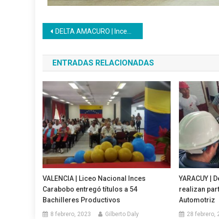
Navegación
DELTA AMACURO | Inces y Gobernación realizaron Expoferia «En Honor a Ti Madre» en Tucupita
de
ENTRADAS RELACIONADAS
entradas
VALENCIA | Liceo Nacional Inces
YARACUY | D
Carabobo entregó títulos a 54
realizan par
Bachilleres Productivos
Automotriz
8 febrero, 2023
Gilberto Daly
28 febrero,