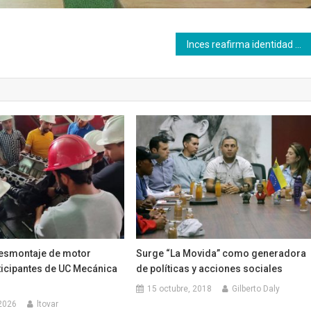
Inces reafirma identidad nacional a través del lunes cívico
esmontaje de motor
Surge “La Movida” como generadora
ticipantes de UC Mecánica
de políticas y acciones sociales
15 octubre, 2018
Gilberto Daly
 2026
ltovar