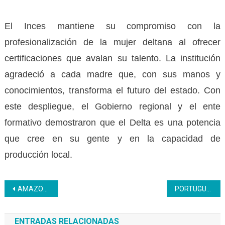
El Inces mantiene su compromiso con la
profesionalización de la mujer deltana al ofrecer
certificaciones que avalan su talento. La institución
agradeció a cada madre que, con sus manos y
conocimientos, transforma el futuro del estado. Con
este despliegue, el Gobierno regional y el ente
formativo demostraron que el Delta es una potencia
que cree en su gente y en la capacidad de
producción local.
Navegación
AMAZONAS | Bachillerato Productivo rindió emotivo homenaje a las madres en su día
PORTUGUESA | Inces inaugura moderno laboratorio de informática para fortalecer el Programa Nacional de Aprendizaje
de
ENTRADAS RELACIONADAS