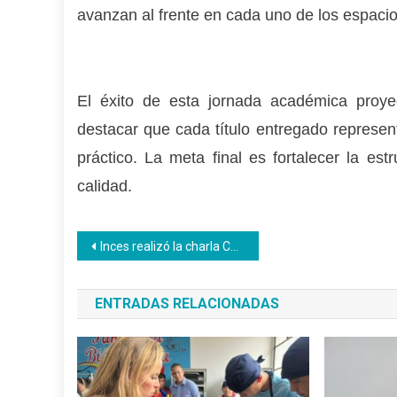
avanzan al frente en cada uno de los espacio
El éxito de esta jornada académica proye
destacar que cada título entregado represen
práctico. La meta final es fortalecer la es
calidad.
Navegación
Inces realizó la charla Construir para vivir: Casas saludables, hábitat sano
de
ENTRADAS RELACIONADAS
entradas