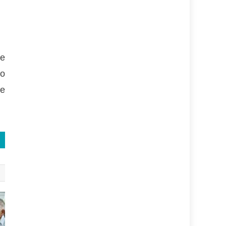
le
to
de