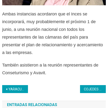
Ambas instancias acordaron que el Inces se
incorporará, muy probablemente el próximo 1 de
junio, a una reunión nacional con todos los
representantes de las cámaras del país para
presentar el plan de relacionamiento y acercamiento
a las empresas.
También asistieron a la reunión representantes de
Conseturismo y Avavit.
Navegación
YARACUY | Aprendices de Secretariado Administrativo desarrollaron con éxito simposio sobre Salud Mental
COJEDES | Escuela de moda culmina formación de maquillaje básico con resultado positivo
de
ENTRADAS RELACIONADAS