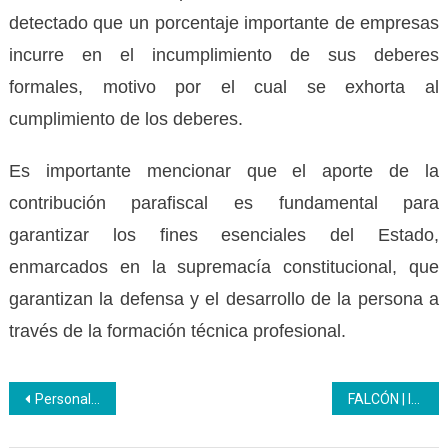
detectado que un porcentaje importante de empresas
incurre en el incumplimiento de sus deberes
formales, motivo por el cual se exhorta al
cumplimiento de los deberes.
Es importante mencionar que el aporte de la
contribución parafiscal es fundamental para
garantizar los fines esenciales del Estado,
enmarcados en la supremacía constitucional, que
garantizan la defensa y el desarrollo de la persona a
través de la formación técnica profesional.
Navegación
Personal de la OSSST dictó charla en el Centro de Educación Inicial del Inces
FALCÓN | Inces continúa despliegue formativo en el municipio Federación
de