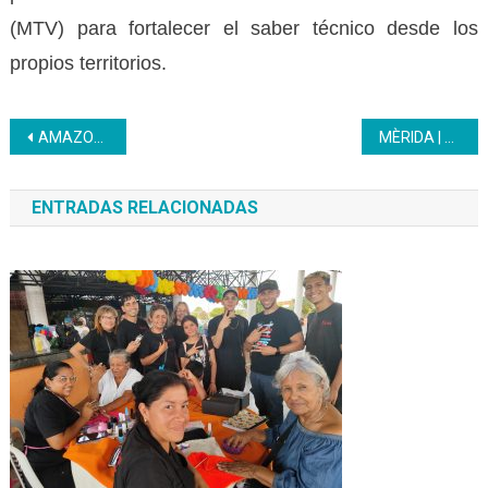
(MTV) para fortalecer el saber técnico desde los
propios territorios.
Navegación
AMAZONAS | Inces presentó proyectos de investigación en encuentro regional
MÈRIDA | Gobernación de Mérida finiquita compromisos tributarios con el Inces
de
ENTRADAS RELACIONADAS
entradas