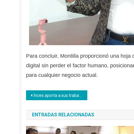
Para concluir, Montilla proporcionó una hoja d
digital sin perder el factor humano, posicion
para cualquier negocio actual.
Navegación
Inces aporta a sus trabajadores herramientas para un mejor convivir laboral
de
ENTRADAS RELACIONADAS
entradas