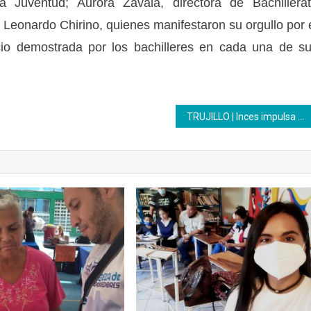
 Juventud; Aurora Zavala, directora de Bachillera
é Leonardo Chirino, quienes manifestaron su orgullo por 
icio demostrada por los bachilleres en cada una de s
TRUJILLO | Inces impulsa presentación de proyectos socioproductivos en formaciones