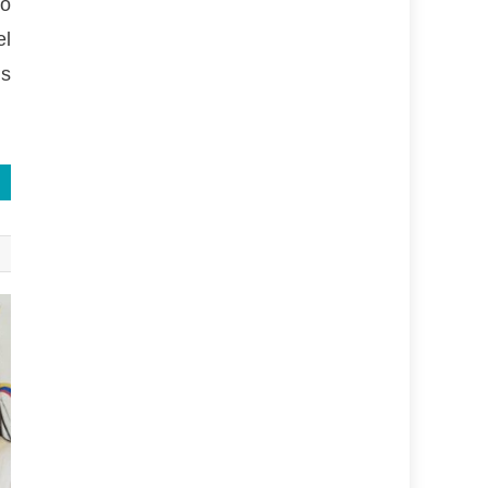
to
el
us