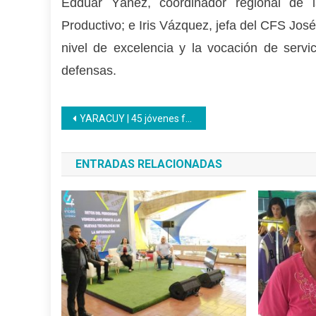
Edduar Yánez, coordinador regional de la
Productivo; e Iris Vázquez, jefa del CFS Jos
nivel de excelencia y la vocación de serv
defensas.
Navegación
YARACUY | 45 jóvenes fueron incorporados al Programa Nacional de Aprendizaje
de
ENTRADAS RELACIONADAS
entradas