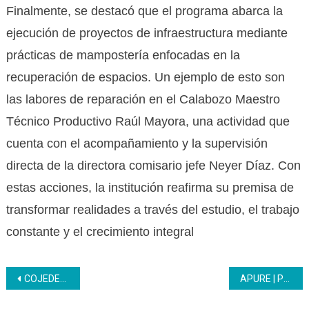
Finalmente, se destacó que el programa abarca la
ejecución de proyectos de infraestructura mediante
prácticas de mampostería enfocadas en la
recuperación de espacios. Un ejemplo de esto son
las labores de reparación en el Calabozo Maestro
Técnico Productivo Raúl Mayora, una actividad que
cuenta con el acompañamiento y la supervisión
directa de la directora comisario jefe Neyer Díaz. Con
estas acciones, la institución reafirma su premisa de
transformar realidades a través del estudio, el trabajo
constante y el crecimiento integral
Navegación
COJEDES | Misión Ribas e Inces establecen lazos interinstitucionales para potenciar la formación técnica
APURE | Participantes del punto y círculo culminaron formación en Manicura
de