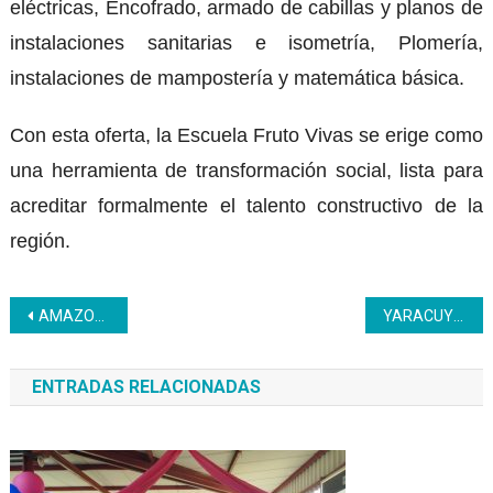
eléctricas, Encofrado, armado de cabillas y planos de
instalaciones sanitarias e isometría, Plomería,
instalaciones de mampostería y matemática básica.
Con esta oferta, la Escuela Fruto Vivas se erige como
una herramienta de transformación social, lista para
acreditar formalmente el talento constructivo de la
región.
Navegación
‎AMAZONAS | Inces Entregó Certificados En Refrigeración A Trabajadores Del Cicmeta
YARACUY | Profesionales se capacitan en materia de resolución de conflictos
de
ENTRADAS RELACIONADAS
entradas