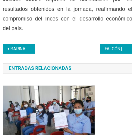
resultados obtenidos en la jornada, reafirmando el
compromiso del Inces con el desarrollo económico
del país.
Navegación
BARINAS ‎| Inces fortaleció formación técnica de la clase trabajadora durante primer trimestre 2026
FALCÓN | 34 jóvenes aprenden la técnica en el área de soldadura
de
ENTRADAS RELACIONADAS
entradas