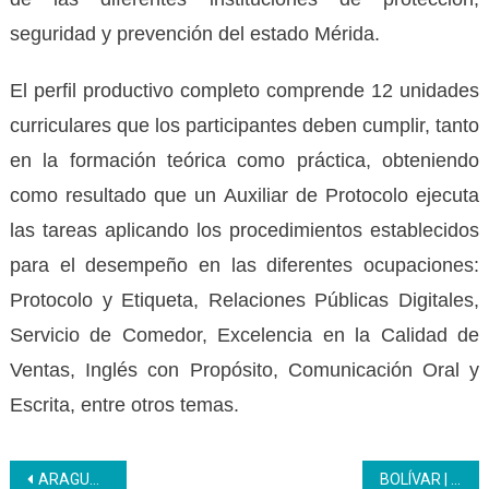
seguridad y prevención del estado Mérida.
El perfil productivo completo comprende 12 unidades
curriculares que los participantes deben cumplir, tanto
en la formación teórica como práctica, obteniendo
como resultado que un Auxiliar de Protocolo ejecuta
las tareas aplicando los procedimientos establecidos
para el desempeño en las diferentes ocupaciones:
Protocolo y Etiqueta, Relaciones Públicas Digitales,
Servicio de Comedor, Excelencia en la Calidad de
Ventas, Inglés con Propósito, Comunicación Oral y
Escrita, entre otros temas.
Navegación
ARAGUA | Inces impulsó uso crítico de la inteligencia artificial ante desafíos éticos actuales
BOLÍVAR | Secretaría de Comunas e Inces consolidan alianzas para fortalecer el poder popular