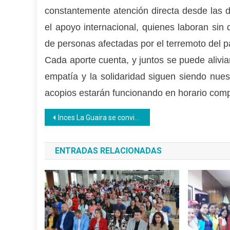
constantemente atención directa desde las d
el apoyo internacional, quienes laboran sin
de personas afectadas por el terremoto del 
Cada aporte cuenta, y juntos se puede alivi
empatía y la solidaridad siguen siendo nues
acopios estarán funcionando en horario com
Navegación
Inces La Guaira se convierte en campamento transitorio para recibir a rescatistas
de
ENTRADAS RELACIONADAS
entradas