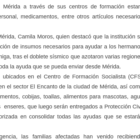
es Mérida a través de sus centros de formación esta
ersonal, medicamentos, entre otros artículos necesari
 Mérida, Camila Moros, quien destacó que la institución 
cción de insumos necesarios para ayudar a los herman
a, tras el doblete sísmico que azotaron varias region
y toda la ayuda que se pueda enviar desde Mérida.
n ubicados en el Centro de Formación Socialista (CF
 en el sector El Encanto de la ciudad de Mérida, así co
imentos, cobijas, toallas, alimentos para mascotas, ag
os enseres, que luego serán entregados a Protección Civ
torizada en consolidar todas las ayudas que se estar
cia, las familias afectadas han venido recibien