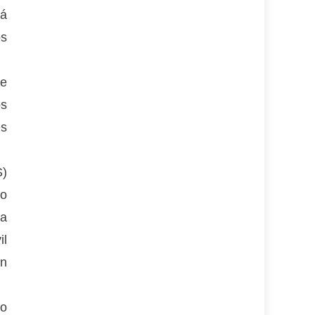
rá
os
se
os
es
S)
mo
ua
il
án
do