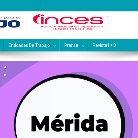
pacitación y Educación Socialis
Entidades De Trabajo
Prensa
Revista I + D