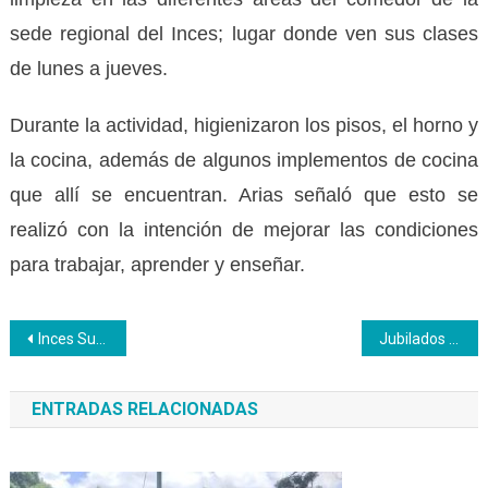
sede regional del Inces; lugar donde ven sus clases
de lunes a jueves.
Durante la actividad, higienizaron los pisos, el horno y
la cocina, además de algunos implementos de cocina
que allí se encuentran. Arias señaló que esto se
realizó con la intención de mejorar las condiciones
para trabajar, aprender y enseñar.
Navegación
Inces Sucre dicta curso a 27 enfermeras del Huapa
Jubilados Inces se reencuentran para celebrar 32 aniversario de Anji
de
ENTRADAS RELACIONADAS
entradas