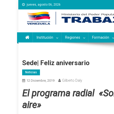
Saltar
jueves, agosto 06, 2026
al
contenido
Instituto Nacional de Ca
Inces
Institución
Regiones
Formación
Sede| Feliz aniversario
Noticias
Gilberto Daly
12 Diciembre, 2019
El programa radial «S
aire»