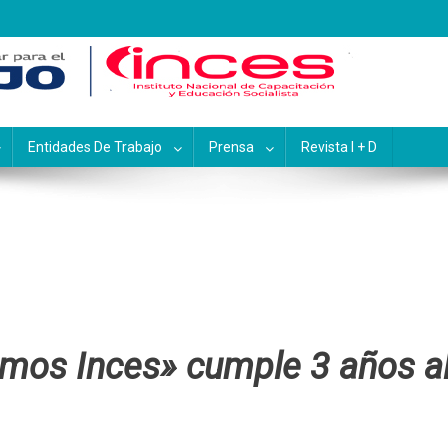
pacitación y Educación Socialis
Entidades De Trabajo
Prensa
Revista I + D
omos Inces» cumple 3 años a