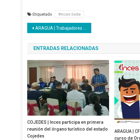
Etiquetado
#Inces Sede
Navegación
ARAGUA | Trabajadores y participantes conmemoraron los 87 años de la EPA
de
ENTRADAS RELACIONADAS
entradas
COJEDES | Inces participa en primera
reunión del órgano turístico del estado
ARAGUA | CFS
Cojedes
curso de Or