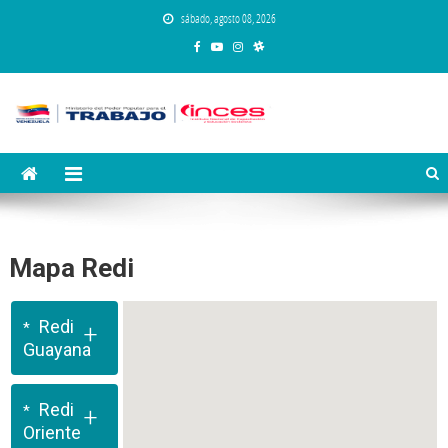
Saltar
sábado, agosto 08, 2026
al
contenido
Instituto Nacional de Capacitación y
Inces
Educación Socialista
Mapa Redi
Redi
+
Guayana
Redi
+
Oriente