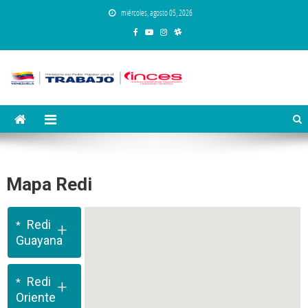
Saltar
miércoles, agosto 05, 2026
al
contenido
Instituto Nacional de Capacitación y
Inces
Educación Socialista
Mapa Redi
Redi
+
Guayana
Redi
+
Oriente