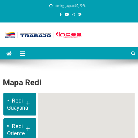
Saltar
domingo, agosto 09, 2026
al
contenido
Instituto Nacional de Capacitación y
Inces
Educación Socialista
Mapa Redi
Redi
+
Guayana
Redi
+
Oriente